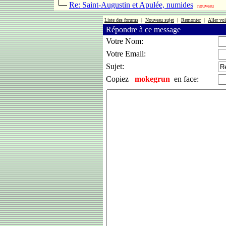
Re: Saint-Augustin et Apulée, numides
nouveau
Liste des forums
|
Nouveau sujet
|
Remonter
|
Aller voi
Répondre à ce message
Votre Nom:
Votre Email:
Sujet:
Copiez
mokegrun
en face: