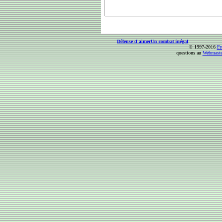
Défense d'aimer
Un combat inégal
© 1997-2016
Fr
questions au
Webmaste