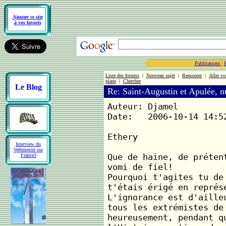
Ajouter ce site
à vos favoris
Publications
|
Liste des forums
|
Nouveau sujet
|
Remonter
|
Aller vo
plane
|
Chercher
Le Blog
Re: Saint-Augustin et Apulée, 
Auteur: Djamel
Date: 2006-10-14 14:5
Ethery
Interview du
Webmestre sur
Que de haine, de préten
France3
vomi de fiel!
Pourquoi t'agites tu de
t'étais érigé en représ
L'ignorance est d'aille
tous les extrémistes de
heureusement, pendant q