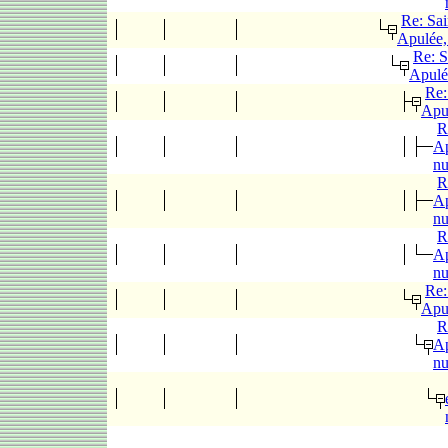
Re: Sai
Apulée,
Re: S
Apulé
Re:
Apu
R
Ap
n
R
Ap
n
R
Ap
n
Re:
Apu
R
Ap
n