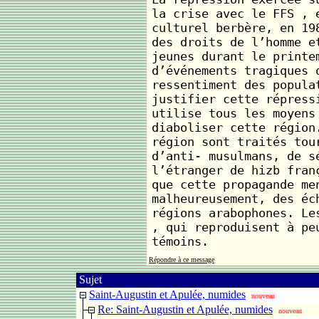
la crise avec le FFS , 
culturel berbère, en 19
des droits de l’homme e
jeunes durant le printe
d’événements tragiques 
ressentiment des popula
justifier cette répress
utilise tous les moyens
diaboliser cette région
région sont traités tou
d’anti- musulmans, de s
l’étranger de hizb fran
que cette propagande me
malheureusement, des éc
régions arabophones. Le
, qui reproduisent à pe
témoins.
Répondre à ce message
Sujet
Saint-Augustin et Apulée, numides
nouveau
Re: Saint-Augustin et Apulée, numides
nouveau