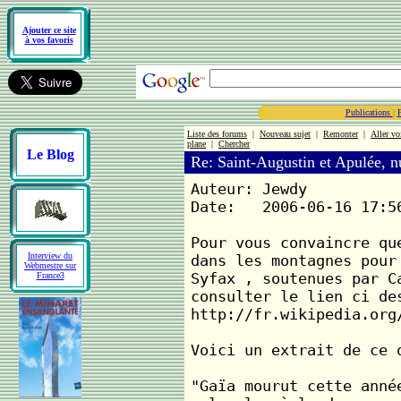
Ajouter ce site
à vos favoris
Publications
|
Liste des forums
|
Nouveau sujet
|
Remonter
|
Aller vo
plane
|
Chercher
Le Blog
Re: Saint-Augustin et Apulée, 
Auteur: Jewdy
Date: 2006-06-16 17:5
Pour vous convaincre qu
Interview du
dans les montagnes pour
Webmestre sur
Syfax , soutenues par C
France3
consulter le lien ci de
http://fr.wikipedia.org
Voici un extrait de ce 
"Gaïa mourut cette anné