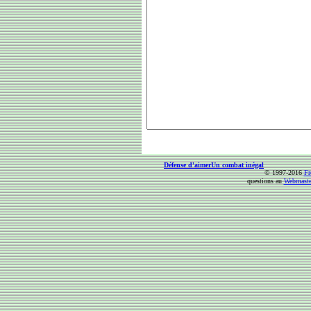
Défense d'aimer
Un combat inégal
© 1997-2016
Fr
questions au
Webmaste