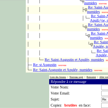
numides
nouveau
Re: Saint-Au
numides
nouve
Re: Saint-
Apulï¿½e, 
Re: Saint-Au
numides
nouve
Re: Saint-
numides
no
Re: Saint
Apulée, 
Re: Sai
Apulée,
Re: Saint-Augustin et Apulée, numides
n
Re: st Augustin
nouveau
Re: Saint-Augustin et Apulée, numides
nouveau
Liste des forums
|
Nouveau sujet
|
Remonter
|
Aller voi
Répondre à ce message
Votre Nom:
Votre Email:
Sujet:
Copiez
brutites
en face: