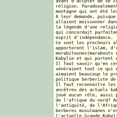
avant d'accpter de se c
religion. Paradoxalemen
montagne qui ont été le
A leur demande, puisque
allaient moissonner dan
la légende d'une religi
qui concordait parfaite
esprit d'indépendance.
Ce sont les precheurs a
apporterent l'islam, d'
morabitounes(marabouts 
Kabylie et qui portent 
Il faut savoir qu'en ce
vénéraient tout ce qui 
aimaient beaucoup le pr
politique berberiste de
Il faut reconnaitre les
ancêtres des actuels ka
joué aucun rôle, aussi 
de l'afrique du nord? A
l'antiquité, de l'Afriq
berberes musulmanes n'e
l'actuelle Grande Kabyl