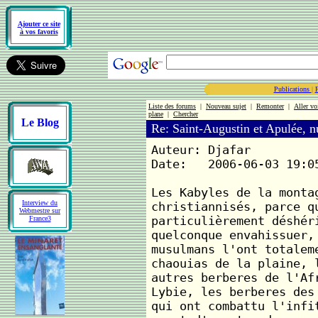
Ajouter ce site
à vos favoris
Publications
|
Liste des forums
|
Nouveau sujet
|
Remonter
|
Aller vo
plane
|
Chercher
Le Blog
Re: Saint-Augustin et Apulée, 
Auteur: Djafar
Date: 2006-06-03 19:0
Les Kabyles de la monta
Interview du
christiannisés, parce q
Webmestre sur
particulièrement déshér
France3
quelconque envahissuer,
musulmans l'ont totalem
chaouias de la plaine, 
autres berberes de l'Af
Lybie, les berberes des
qui ont combattu l'infi