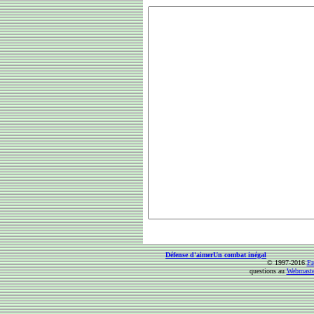
Défense d'aimer
Un combat inégal
© 1997-2016
Fr
questions au
Webmaste