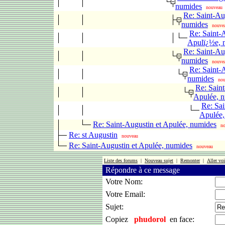
numides
nouveau
Re: Saint-Au
numides
nouve
Re: Saint-
Apulï¿½e, 
Re: Saint-Au
numides
nouve
Re: Saint-
numides
no
Re: Saint
Apulée, 
Re: Sai
Apulée,
Re: Saint-Augustin et Apulée, numides
n
Re: st Augustin
nouveau
Re: Saint-Augustin et Apulée, numides
nouveau
Liste des forums
|
Nouveau sujet
|
Remonter
|
Aller voi
Répondre à ce message
Votre Nom:
Votre Email:
Sujet:
Copiez
phudorol
en face: