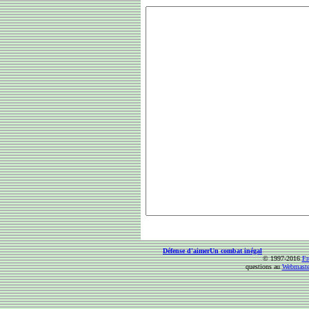
Défense d'aimer
Un combat inégal
© 1997-2016
Fr
questions au
Webmaste