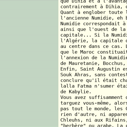
que Dihia et a l'avanta
contrairement à Dihia, 
Quant à englober toute 
l'ancienne Numidie, eh 
Numidie correspondait à
ainsi que l'ouest de la
capitale... Si la Numid
l'Algérie, la capitale 
au centre dans ce cas. 
que le Maroc constituai
l'annexion de la Numidi
de Mauretanie, Bocchus,
Enfin, Saint Augustin e
Souk Ahras, sans contes
conclure qu'il était ch
lalla Fatma n'sumer éta
de Kabylie.
Vous avez suffisamment 
targuez vous-même, alor
pas tout le monde, les 
rien d'autre, ni appare
Chleuhs, ni aux Rifains
"berbère" ou arabe. La 