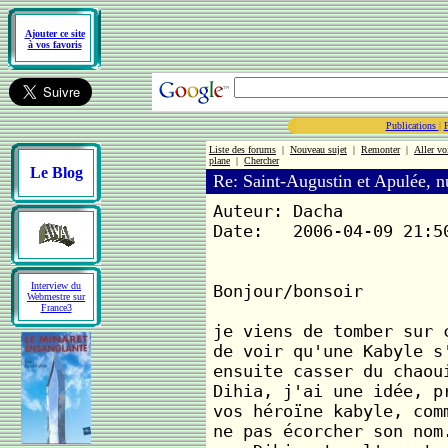
Ajouter ce site
à vos favoris
Publications
|
Liste des forums
|
Nouveau sujet
|
Remonter
|
Aller vo
plane
|
Chercher
Le Blog
Re: Saint-Augustin et Apulée, 
Auteur: Dacha
Date: 2006-04-09 21:5
Interview du
Bonjour/bonsoir
Webmestre sur
France3
je viens de tomber sur 
de voir qu'une Kabyle s
ensuite casser du chaou
Dihia, j'ai une idée, p
vos héroïne kabyle, com
ne pas écorcher son nom