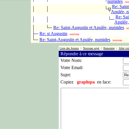
numides
no
Re: Saint
Apulée, 
Re: Sai
Apulée,
Re: Saint-Augustin et Apulée, numides
n
Re: st Augustin
nouveau
Re: Saint-Augustin et Apulée, numides
nouveau
Liste des forums
|
Nouveau sujet
|
Remonter
|
Aller voi
Répondre à ce message
Votre Nom:
Votre Email:
Sujet:
Copiez
graplupa
en face: