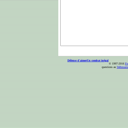
Défense d'aimer
Un combat inégal
© 1997-2016
Fr
questions au
Webmaste