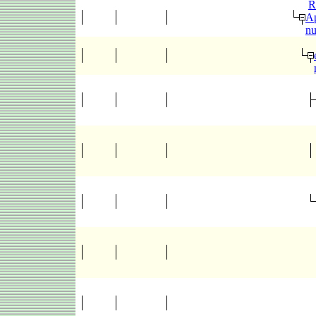
R
Ap
n