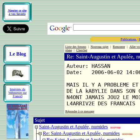
Ajouter ce site
à vos favoris
Publications
|
Liste des forums
|
Nouveau sujet
|
Remonter
|
Aller vo
plane
|
Chercher
Le Blog
Re: Saint-Augustin et Apulée, 
Auteur: HASSAN
Date: 2006-06-02 14:0
MAIS IL Y A PROBLEME ET
Interview du
DE LA kABYLIE DANS SON 
Webmestre sur
N4ONT JAMAIS JOU2 LE MO
France3
L4ARRIV2E DES FRANCAIS
Répondre à ce message
Sujet
Saint-Augustin et Apulée, numides
nouveau
Re: Saint-Augustin et Apulée, numides
nouveau
Re: Saint-Augustin et Apulée, numides