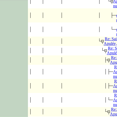
Ap
n
Re: Sai
Apulée,
Re: S
Apulé
Re:
Apu
R
Ap
n
R
Ap
n
R
Ap
n
Re:
Apu