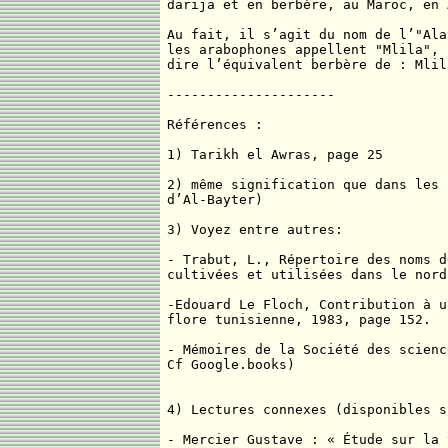
darija et en berbère, au Maroc, en 
Au fait, il s’agit du nom de l’"Ala
les arabophones appellent "Mlila", 
dire l’équivalent berbère de : Mlil
---------------------
Références :
1) Tarikh el Awras, page 25
2) même signification que dans les 
d’Al-Bayter)
3) Voyez entre autres:
- Trabut, L., Répertoire des noms d
cultivées et utilisées dans le nord
-Edouard Le Floch, Contribution à u
flore tunisienne, 1983, page 152.
- Mémoires de la Société des scienc
Cf Google.books)
4) Lectures connexes (disponibles s
- Mercier Gustave : « Étude sur la 