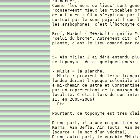
"azbache").
Comme "les noms de lieux" sont géné
"conservent" mieux les "vocables or
de « L » en « CH » s’explique par l
surtout par le sens péjoratif que l
les arabophones, c’est l’homonyme d
Bref, Mazbel ( M+Azbal) signifie "c
"celui du brome". Autrement dit, c’
plante, c’est le lieu dominé par ce
5- Aïn Mlila: J’ai déjà entendu plu
ce toponyme. Voici quelques-unes:
- Mlila = la Blanche.
- Mlila : provient du terme françai
fondée durant l’époque coloniale et
à mi-chemin de Batna et Constantine
par un représentant de la maison de
localité. C’était lors de son inter
II, en 2005-2006)
- Etc.
Pourtant, ce toponyme est très clai
D’une part, il a une composition se
Karma, Aïn Defla. Aïn Touta, Aïn Se
(source + le nom d’un végétal).
D’une autre part, le vocable "Mlila