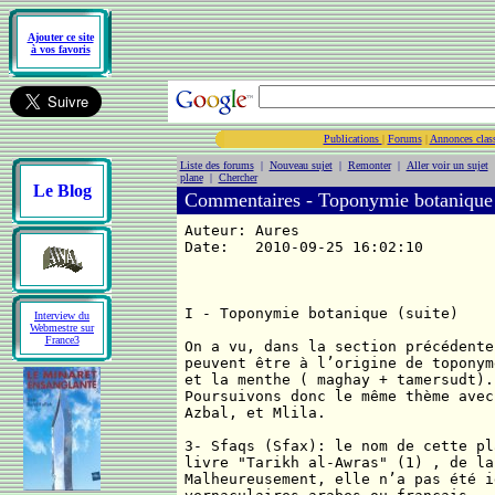
Ajouter ce site
à vos favoris
Publications
|
Forums
|
Annonces clas
Liste des forums
|
Nouveau sujet
|
Remonter
|
Aller voir un sujet
plane
|
Chercher
Le Blog
Commentaires - Toponymie botanique
Auteur: Aures
Date: 2010-09-25 16:02:10
I - Toponymie botanique (suite)
Interview du
Webmestre sur
France3
On a vu, dans la section précédente
peuvent être à l’origine de toponym
et la menthe ( maghay + tamersudt).
Poursuivons donc le même thème avec
Azbal, et Mlila.
3- Sfaqs (Sfax): le nom de cette pl
livre "Tarikh al-Awras" (1) , de la mini
Malheureusement, elle n’a pas été i