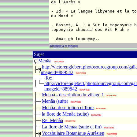
de l'Aurès »
- Id. « La langue libyenne et la to
du Nord »
- Basset, A. : « Sur la toponymie b
toponymie chaouia des Ait Frah »
- Amazigh toponymy..
Répondre à ce message
Sujet
Menâa
nouveau
http://victorenglebert.photosourcegroup.com/gall
imageid=889542
nouveau
Re:
http://victorenglebert.photosourcegroup.com/gal
imageid=889542
nouveau
Menaa - description du village 1
nouveau
Menâa (suite)
nouveau
Menâa- description et flore
nouveau
la flore de Menâa (suite)
nouveau
Re: Menâa
nouveau
La flore de Menaa (suite et fin)
nouveau
Vocabulaire Botanique Aurèsien
nouveau