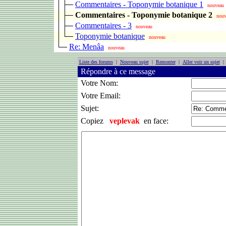
Commentaires - Toponymie botanique 1
nouveau
Commentaires - Toponymie botanique 2
nouv
Commentaires - 3
nouveau
Toponymie botanique
nouveau
Re: Menâa
nouveau
Liste des forums
|
Nouveau sujet
|
Remonter
|
Aller voir un sujet
Répondre à ce message
Votre Nom:
Votre Email:
Sujet:
Copiez
veplevak
en face: