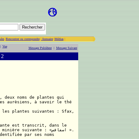
sées
|
Rencontrer ou correspondre
|
Annuaire
|
Médias
|
|
Vue
Message Précédent
|
Message Suivant
 2
, deux noms de plantes qui
es aurèsiens, à savoir le thé
 les plantes suivantes : Sfax,
ante est transcrit, dans le
ère suivante : «اسفاقس ».
dentifiée par ses noms