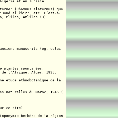
Algérie et en Tunisie.
terne" (Rhamnus alaternus) que
"3oud al khir", etc. C’est-à-
a, Mliles, Amliles (3).
anciens manuscrits (eg. celui
e plantes spontanées,
 de l'Afrique, Alger, 1935.
ne étude ethnobotanique de la
es naturelles du Maroc, 1945 (
ur ce site) :
toponymie berbère de la région