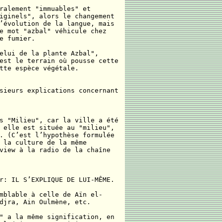
ralement "immuables" et
iginels", alors le changement
’évolution de la langue, mais
e mot "azbal" véhicule chez
e fumier.
elui de la plante Azbal",
est le terrain où pousse cette
tte espèce végétale.
sieurs explications concernant
s "Milieu", car la ville a été
 elle est située au "milieu",
. (C’est l’hypothèse formulée
 la culture de la même
view à la radio de la chaîne
r: IL S’EXPLIQUE DE LUI-MÊME.
mblable à celle de Aïn el-
djra, Ain Oulmène, etc.
" a la même signification, en