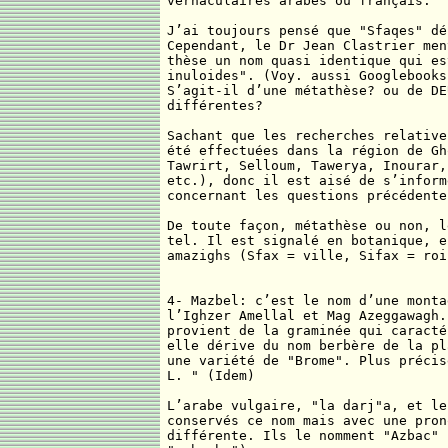
vernaculaires arabes ou français.
J’ai toujours pensé que "Sfaqes" dé
Cependant, le Dr Jean Clastrier men
thèse un nom quasi identique qui es
inuloides". (Voy. aussi Googlebooks
S’agit-il d’une métathèse? ou de DE
différentes?
Sachant que les recherches relative
été effectuées dans la région de Gh
Tawrirt, Selloum, Tawerya, Inourar,
etc.), donc il est aisé de s’inform
concernant les questions précédente
De toute façon, métathèse ou non, l
tel. Il est signalé en botanique, e
amazighs (Sfax = ville, Sifax = roi
4- Mazbel: c’est le nom d’une monta
l’Ighzer Amellal et Mag Azeggawagh.
provient de la graminée qui caracté
elle dérive du nom berbère de la pl
une variété de "Brome". Plus précis
L. " (Idem)
L’arabe vulgaire, "la darj"a, et le
conservés ce nom mais avec une pron
différente. Ils le nomment "Azbac" 