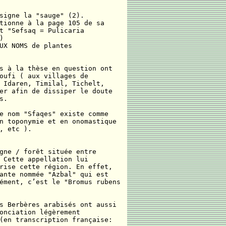
signe la "sauge" (2).
tionne à la page 105 de sa
t "Sefsaq = Pulicaria
)
UX NOMS de plantes
s à la thèse en question ont
oufi ( aux villages de
 Idaren, Timilal, Tichelt,
er afin de dissiper le doute
s.
e nom "Sfaqes" existe comme
n toponymie et en onomastique
, etc ).
gne / forêt située entre
 Cette appellation lui
rise cette région. En effet,
ante nommée "Azbal" qui est
ément, c’est le "Bromus rubens
s Berbères arabisés ont aussi
onciation légèrement
(en transcription française: