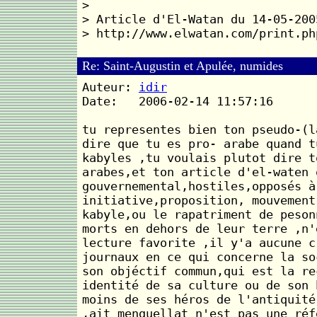
>
> Article d'El-Watan du 14-05-200
> http://www.elwatan.com/print.ph
Re: Saint-Augustin et Apulée, numides
Auteur:
idir
Date: 2006-02-14 11:57:16
tu representes bien ton pseudo-(l
dire que tu es pro- arabe quand t
kabyles ,tu voulais plutot dire t
arabes,et ton article d'el-waten 
gouvernemental,hostiles,opposés à
initiative,proposition, mouvement
kabyle,ou le rapatriment de peson
morts en dehors de leur terre ,n'
lecture favorite ,il y'a aucune c
journaux en ce qui concerne la so
son objéctif commun,qui est la re
identité de sa culture ou de son 
moins de ses héros de l'antiquité
,ait menguellat n'est pas une réf