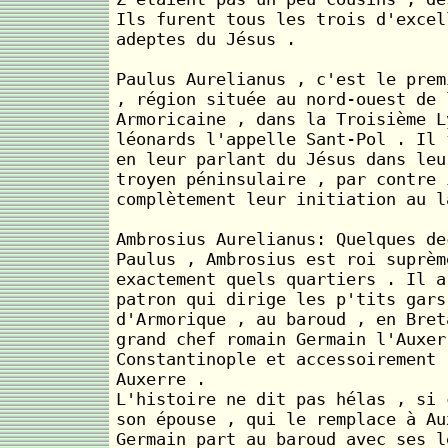
Ils furent tous les trois d'excel
adeptes du Jésus .
Paulus Aurelianus , c'est le prem
, région située au nord-ouest de 
Armoricaine , dans la Troisième L
léonards l'appelle Sant-Pol . Il 
en leur parlant du Jésus dans leu
troyen péninsulaire , par contre 
complètement leur initiation au l
Ambrosius Aurelianus: Quelques de
Paulus , Ambrosius est roi suprèm
exactement quels quartiers . Il a
patron qui dirige les p'tits gars
d'Armorique , au baroud , en Bret
grand chef romain Germain l'Auxer
Constantinople et accessoirement 
Auxerre .
L'histoire ne dit pas hélas , si 
son épouse , qui le remplace à Au
Germain part au baroud avec ses l