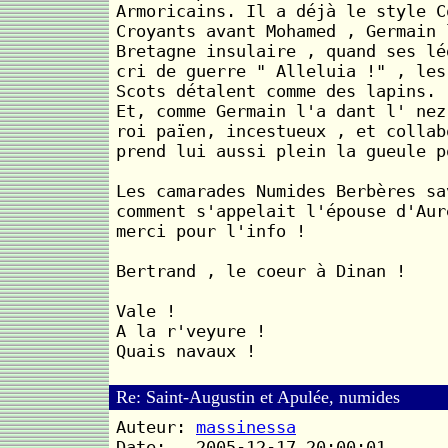
Armoricains. Il a déjà le style C
Croyants avant Mohamed , Germain 
Bretagne insulaire , quand ses lé
cri de guerre " Alleluia !" , les
Scots détalent comme des lapins.
Et, comme Germain l'a dant l' nez
roi païen, incestueux , et collab
prend lui aussi plein la gueule p
Les camarades Numides Berbères sa
comment s'appelait l'épouse d'Aur
merci pour l'info !
Bertrand , le coeur à Dinan !
Vale !
A la r'veyure !
Quais navaux !
Re: Saint-Augustin et Apulée, numides
Auteur:
massinessa
Date: 2005-12-17 20:00:01