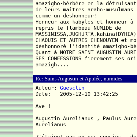
amazigho-bérbére en la détruisant
de leurs maîtres arabo-musulmans 
comme un deshonneur!
Honneur aux kabyles et honneur à 
repris le flambeau NUMIDE de
MASSINISSA,JUGHURTA,kahina(DYHIA)
CHAOUIS ET AUTRES CHENOUYEN et mo
déshonnoré l'identité amazigho-bé
Quant à NOTRE SAINT AUGUSTIN AURE
SES CONFESSIONS fierement ses ori
amazigh....
Re: Saint-Augustin et Apulée, numides
Auteur:
Guesclin
Date: 2005-12-10 13:42:25
Ave !
Augustin Aurelianus , Paulus Aure
Aurelianus
Z'étaient pas un peu cousins , de