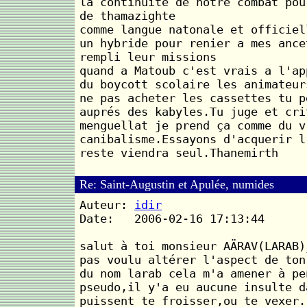
la continuité de notre combat pou
de thamazighte
comme langue natonale et officiel
un hybride pour renier a mes ance
rempli leur missions
quand a Matoub c'est vrais a l'ap
du boycott scolaire les animateur
ne pas acheter les cassettes tu p
auprés des kabyles.Tu juge et cri
menguellat je prend ça comme du v
canibalisme.Essayons d'acquerir l
reste viendra seul.Thanemirth
Re: Saint-Augustin et Apulée, numides
Auteur:
idir
Date: 2006-02-16 17:13:44
salut à toi monsieur AÄRAV(LARAB)
pas voulu altérer l'aspect de ton
du nom larab cela m'a amener à pe
pseudo,il y'a eu aucune insulte d
puissent te froisser,ou te vexer.