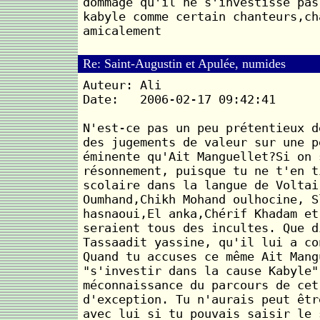
dommage qu'il ne s'investisse pas
kabyle comme certain chanteurs,ch
amicalement
Re: Saint-Augustin et Apulée, numides
Auteur: Ali
Date: 2006-02-17 09:42:41
N'est-ce pas un peu prétentieux d
des jugements de valeur sur une p
éminente qu'Ait Manguellet?Si on 
résonnement, puisque tu ne t'en t
scolaire dans la langue de Voltai
Oumhand,Chikh Mohand oulhocine, S
hasnaoui,El anka,Chérif Khadam et
seraient tous des incultes. Que d
Tassaadit yassine, qu'il lui a co
Quand tu accuses ce même Ait Mang
"s'investir dans la cause Kabyle"
méconnaissance du parcours de cet
d'exception. Tu n'aurais peut êtr
avec lui si tu pouvais saisir le 