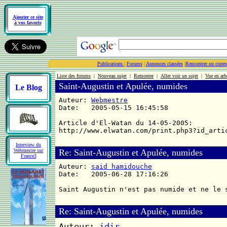
Ajouter ce site
à vos favoris
Publications
|
Forums
|
Annonces classées
|
Rencontrer ou corre
Liste des forums
|
Nouveau sujet
|
Remonter
|
Aller voir un sujet
|
Vue en arb
Saint-Augustin et Apulée, numides
Le Blog
Auteur:
Webmestre
Date: 2005-05-15 16:45:58
Article d'El-Watan du 14-05-2005:
http://www.elwatan.com/print.php3?id_arti
Interview du
Webmestre sur
Re: Saint-Augustin et Apulée, numides
France3
Auteur:
said hamidouche
Date: 2005-06-28 17:16:26
Saint Augustin n'est pas numide et ne le 
Re: Saint-Augustin et Apulée, numides
Auteur:
idir