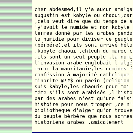
cher abdesmed,il y'a aucun amalga
augustin est kabyle ou chaoui,car
,cela veut dire que du temps de s
'y'avait le numide et non kabyle 
termes donné par les arabes penda
la numidie pour diviser ce peuple
(bérbére),et ils sont arrivé héla
,kabyle chaoui ,chleuh du maroc c
,ils sont un seul peuple ,la numi
l'invasion arabe englobait l'algé
maroc la mauritanie,les numides é
conféssion à majorité catholique 
minorité @!#$ ou paein (religion 
suis kabyle,les chaouis pour moi 
méme s'ils sont arabisés ,l'histo
par des arabes n'est qu'une falsi
histoire pour nous tromper ,ce n'
bibliotheque d'alger qu'on trouve
du peuple bérbére que nous sommes
historiens arabes ,amicalement