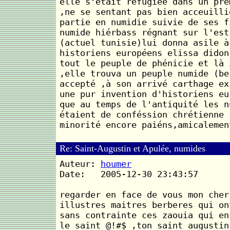
elle s'etait réfugiée dans un pre
,ne se sentant pas bien acceuilli
partie en numidie suivie de ses f
numide hiérbass régnant sur l'est
(actuel tunisie)lui donna asile à
historiens européens elissa didon
tout le peuple de phénicie et là 
,elle trouva un peuple numide (be
accepté ,à son arrivé carthage ex
une pur invention d'historiens eu
que au temps de l'antiquité les n
étaient de conféssion chrétienne 
minorité encore paiéns,amicalemen
Re: Saint-Augustin et Apulée, numides
Auteur:
houmer
Date: 2005-12-30 23:43:57
regarder en face de vous mon cher
illustres maitres berberes qui on
sans contrainte ces zaouia qui en
le saint @!#$ ,ton saint augustin