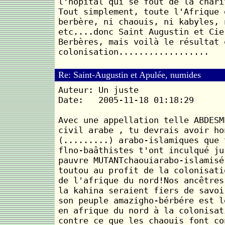
l'hôpital qui se fout de la chari
Tout simplement, toute l'Afrique 
berbère, ni chaouis, ni kabyles, 
etc....donc Saint Augustin et Cie
Berbères, mais voilà le résultat 
colonisation..................
Re: Saint-Augustin et Apulée, numides
Auteur: Un juste
Date: 2005-11-18 01:18:29
Avec une appellation telle ABDESM
civil arabe , tu devrais avoir ho
(.........) arabo-islamiques que 
flno-baâthistes t'ont inculqué ju
pauvre MUTANTchaouiarabo-islamisé
toutou au profit de la colonisati
de l'afrique du nord!Nos ancêtres
la kahina seraient fiers de savoi
son peuple amazigho-bérbére est l
en afrique du nord à la colonisat
contre ce que les chaouis font co