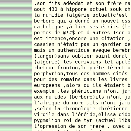
,son fits adéodat et son frére na
aout 430 à hippone actuel souk ah
la numidie (algérie actuel)c'est 
berbere qui a donné un nouvel ess
catholique ,à lire ses écrits (le
portes de @!#$ et d'autres )son o
est immence,encore une citation ,
cassien n'était pas un gardien de
mais un authentique eveque berebr
(tanger)sans oublier saint donat 
(algérie) les ecrivains tel apulé
rheteur fronton,le poéte térentiu
porphyrion,tous ces hommes cités 
pour des romains dans les livres 
européens ,alors qu'ils étaient b
exemple ,les phéniciens n'ont jam
aux numides (berbere)ils n'ont ja
l'afrique du nord ,ils n'ont jama
,selon la chronologie chrétienne 
virgile dans l'énéide,élissa dido
pygmalion roi de tyr (actuel liba
l'opression de son frere , avec u