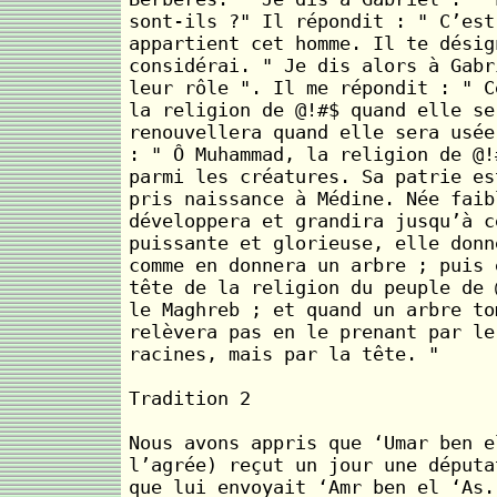
sont-ils ?" Il répondit : " C’est
appartient cet homme. Il te désig
considérai. " Je dis alors à Gabr
leur rôle ". Il me répondit : " C
la religion de @!#$ quand elle se
renouvellera quand elle sera usée
: " Ô Muhammad, la religion de @!
parmi les créatures. Sa patrie es
pris naissance à Médine. Née faib
développera et grandira jusqu’à c
puissante et glorieuse, elle donn
comme en donnera un arbre ; puis 
tête de la religion du peuple de 
le Maghreb ; et quand un arbre to
relèvera pas en le prenant par le
racines, mais par la tête. "
Tradition 2
Nous avons appris que ‘Umar ben e
l’agrée) reçut un jour une députa
que lui envoyait ‘Amr ben el ‘As.