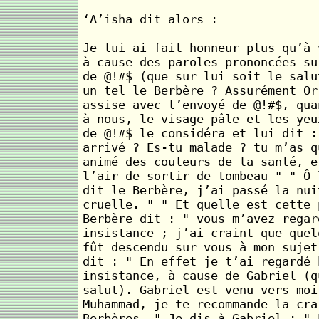
‘A’isha dit alors :
Je lui ai fait honneur plus qu’à 
à cause des paroles prononcées su
de @!#$ (que sur lui soit le salu
un tel le Berbère ? Assurément Or
assise avec l’envoyé de @!#$, qua
à nous, le visage pâle et les yeu
de @!#$ le considéra et lui dit :
arrivé ? Es-tu malade ? tu m’as q
animé des couleurs de la santé, e
l’air de sortir de tombeau " " Ô 
dit le Berbère, j’ai passé la nui
cruelle. " " Et quelle est cette 
Berbère dit : " vous m’avez regar
insistance ; j’ai craint que quel
fût descendu sur vous à mon sujet
dit : " En effet je t’ai regardé 
insistance, à cause de Gabriel (q
salut). Gabriel est venu vers moi
Muhammad, je te recommande la cra
Berbères. " Je dis à Gabriel : " 