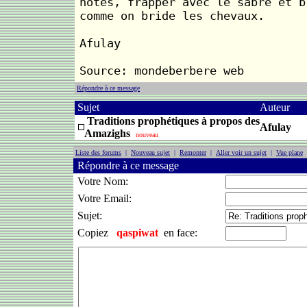
hôtes, frapper avec le sabre et b
comme on bride les chevaux.
Afulay
Source: mondeberbere web
Répondre à ce message
Sujet
Auteur
Traditions prophétiques à propos des
Afulay
Amazighs
nouveau
Liste des forums
|
Nouveau sujet
|
Remonter
|
Aller voir un sujet
|
Vue plane
Répondre à ce message
Votre Nom:
Votre Email:
Sujet:
Copiez
qaspiwat
en face: