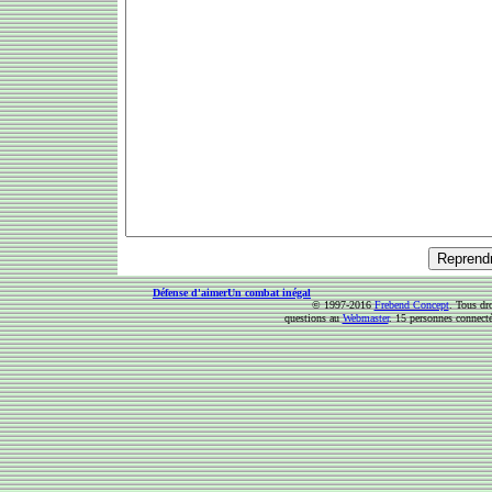
Défense d'aimer
Un combat inégal
© 1997-2016
Frebend Concept
. Tous dr
questions au
Webmaster
. 15 personnes connect