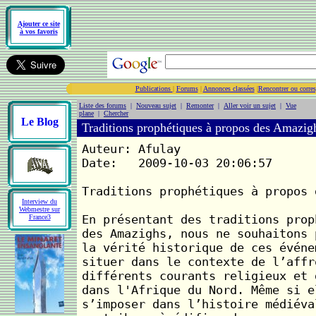
Ajouter ce site
à vos favoris
Publications
|
Forums
|
Annonces classées
|
Rencontrer ou corre
Liste des forums
|
Nouveau sujet
|
Remonter
|
Aller voir un sujet
|
Vue
plane
|
Chercher
Le Blog
Traditions prophétiques à propos des Amazig
Auteur: Afulay
Date: 2009-10-03 20:06:57
Traditions prophétiques à propos 
Interview du
Webmestre sur
En présentant des traditions prop
France3
des Amazighs, nous ne souhaitons 
la vérité historique de ces événe
situer dans le contexte de l’affr
différents courants religieux et 
dans l'Afrique du Nord. Même si e
s’imposer dans l’histoire médiéva