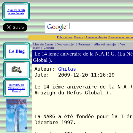
Ajouter ce site
à vos favoris
Publications
|
Forums
|
Annonces classées
|
Rencontrer ou corre
Liste des forums
|
Nouveau sujet
|
Remonter
|
Aller voir un sujet
|
Vue
plane
|
Chercher
Le Blog
Le 14 iéme aniveraire de la N.A.R.G. (La N
Global ).
Auteur:
Ghilas
Date: 2009-12-20 11:26:29
Interview du
Le 14 iéme aniveraire de la N.A.R
Webmestre sur
France3
Amazigh du Refus Global ).
La NARG a été fondée pour la 1 ér
Décembre 1997.