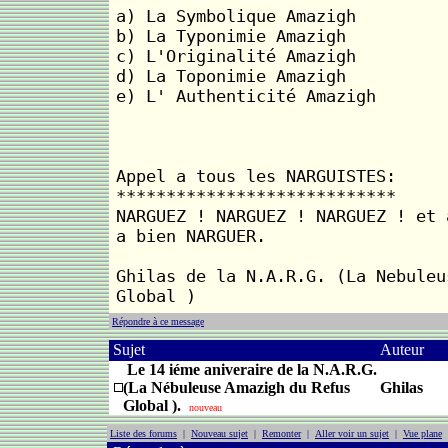
a) La Symbolique Amazigh
b) La Typonimie Amazigh
c) L'Originalité Amazigh
d) La Toponimie Amazigh
e) L' Authenticité Amazigh
Appel a tous les NARGUISTES:
****************************
NARGUEZ ! NARGUEZ ! NARGUEZ ! et 
a bien NARGUER.
Ghilas de la N.A.R.G. (La Nebuleu
Global )
Répondre à ce message
Sujet
Auteur
Le 14 iéme aniveraire de la N.A.R.G.
(La Nébuleuse Amazigh du Refus
Ghilas
Global ).
nouveau
Liste des forums
|
Nouveau sujet
|
Remonter
|
Aller voir un sujet
|
Vue plane