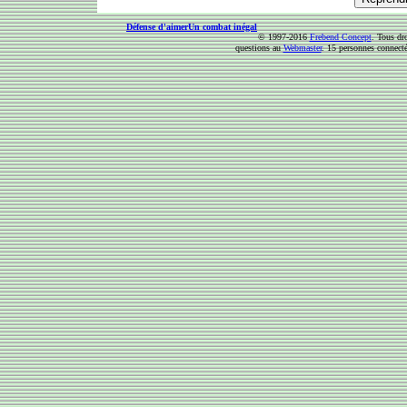
Défense d'aimer
Un combat inégal
© 1997-2016
Frebend Concept
. Tous dr
questions au
Webmaster
. 15 personnes connect