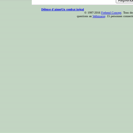
Défense d'aimer
Un combat inégal
© 1997-2016
Frebend Concept
. Tous dr
questions au
Webmaster
. 15 personnes connect