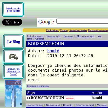
Ajouter ce site
à vos favoris
Publications
|
Forums
|
Annonces classées
|
Rencontrer ou corre
Liste des forums
|
Nouveau sujet
|
Remonter
|
Aller voir un sujet
|
Vue
plane
|
Chercher
Le Blog
BOUSSEMGHOUN
Auteur:
hamid
Date: 2010-12-11 20:32:46
bonjour je cherche des informatio
Interview du
documents ainssi photos sur la vi
Webmestre sur
dans le ouest d'algerie
France3
merci
Répondre à ce message
Sujet
Auteur
BOUSSEMGHOUN
hamid
nouveau
Liste des forums
|
Nouveau sujet
|
Remonter
|
Aller voir un sujet
|
Vue plane